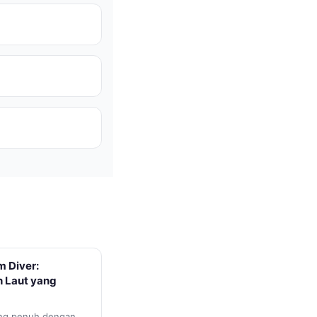
 Diver:
h Laut yang
ang penuh dengan