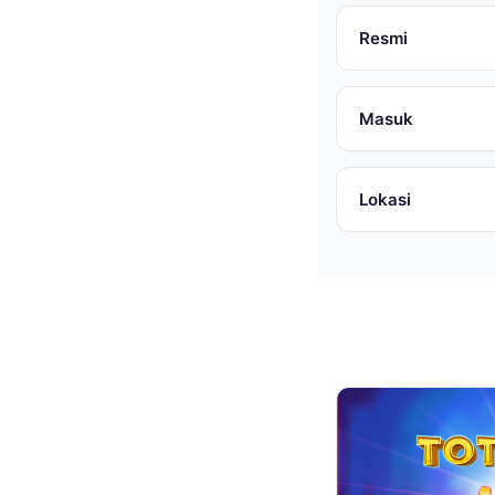
Resmi
Masuk
Lokasi