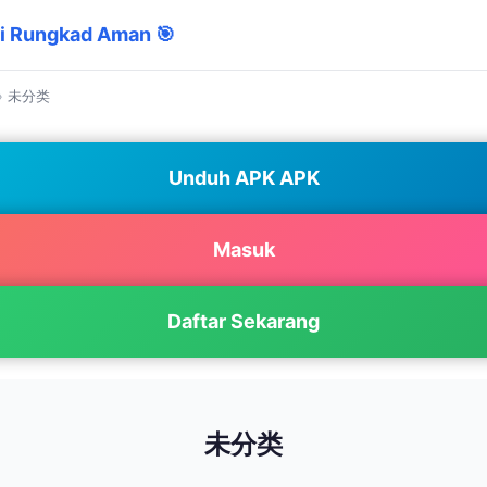
ti Rungkad Aman 🎯
›
未分类
Unduh APK APK
Masuk
Daftar Sekarang
未分类