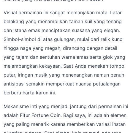
Visual permainan ini sangat memanjakan mata. Latar
belakang yang menampilkan taman kuil yang tenang
dan istana emas menciptakan suasana yang elegan.
Simbol-simbol di atas gulungan, mulai dari relik kuno
hingga naga yang megah, dirancang dengan detail
yang tajam dan sentuhan warna emas serta giok yang
melambangkan kekayaan. Saat Anda menekan tombol
putar, iringan musik yang menenangkan namun penuh
antisipasi semakin memperkuat nuansa petualangan
berburu harta karun ini.
Mekanisme inti yang menjadi jantung dari permainan ini
adalah Fitur Fortune Coin. Bagi saya, ini adalah elemen
yang paling menarik karena memberikan variasi instan