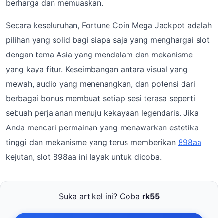
berharga dan memuaskan.
Secara keseluruhan, Fortune Coin Mega Jackpot adalah
pilihan yang solid bagi siapa saja yang menghargai slot
dengan tema Asia yang mendalam dan mekanisme
yang kaya fitur. Keseimbangan antara visual yang
mewah, audio yang menenangkan, dan potensi dari
berbagai bonus membuat setiap sesi terasa seperti
sebuah perjalanan menuju kekayaan legendaris. Jika
Anda mencari permainan yang menawarkan estetika
tinggi dan mekanisme yang terus memberikan
898aa
kejutan, slot 898aa ini layak untuk dicoba.
Suka artikel ini? Coba
rk55